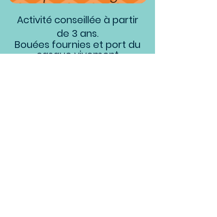
Activité conseillée à partir
de 3 ans.
Bouées fournies et port du
casque vivement
conseillé, prêt de casque
possible si besoin.
* Pour toutes activités en hiver,
tenues de ski et après ski, gants sont
vivement recommandés. Nos
casques seront équipés de
charlotte, mais n'hésitez pas à
emmener
le votre !
Contre-indication :
activités déconseillées aux
femmes enceintes,
personnes cardiaques ou
portants un appareillage
et aux épileptiques.