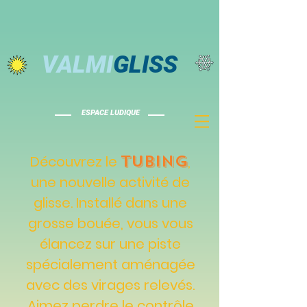
VALMI
GLISS
ESPACE LUDIQUE
tubing
Découvrez le
,
une nouvelle activité de
glisse. Installé dans une
grosse bouée, vous vous
élancez sur une piste
spécialement aménagée
avec des virages relevés.
Aimez perdre le contrôle